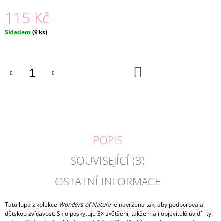
J
115 Kč
E
M
Měrná
Skladem
(9 ks)
E
cena:
BASIC
LEGÍNY
DO
ANEMONKA
KOŠÍKU
|
LILY
GREY
229
Kč
POPIS
SOUVISEJÍCÍ (3)
OSTATNÍ INFORMACE
Tato lupa z kolekce
Wonders of Nature
je navržena tak, aby podporovala
dětskou zvídavost. Sklo poskytuje 3× zvětšení, takže malí objevitelé uvidí i ty