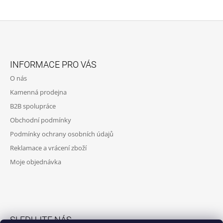
Z
Á
INFORMACE PRO VÁS
P
O nás
A
Kamenná prodejna
T
B2B spolupráce
Í
Obchodní podmínky
Podmínky ochrany osobních údajů
Reklamace a vrácení zboží
Moje objednávka
SLEDUJTE NÁS