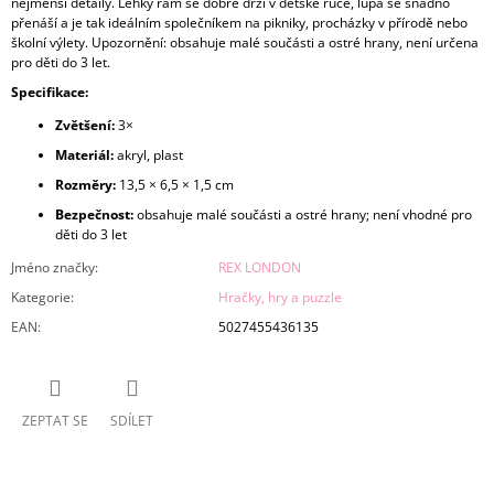
nejmenší detaily. Lehký rám se dobře drží v dětské ruce, lupa se snadno
přenáší a je tak ideálním společníkem na pikniky, procházky v přírodě nebo
školní výlety. Upozornění: obsahuje malé součásti a ostré hrany, není určena
pro děti do 3 let.
Specifikace:
Zvětšení:
3×
Materiál:
akryl, plast
Rozměry:
13,5 × 6,5 × 1,5 cm
Bezpečnost:
obsahuje malé součásti a ostré hrany; není vhodné pro
děti do 3 let
Jméno značky
:
REX LONDON
Kategorie
:
Hračky, hry a puzzle
EAN
:
5027455436135
ZEPTAT SE
SDÍLET