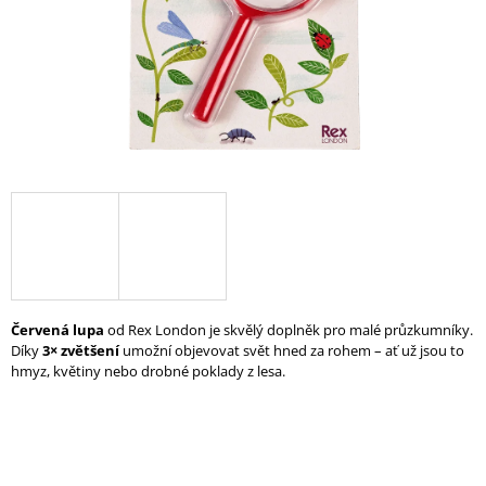
A
J
Í
T
?
HLEDAT
Červená lupa
od Rex London je skvělý doplněk pro malé průzkumníky.
D
Díky
3× zvětšení
umožní objevovat svět hned za rohem – ať už jsou to
O
hmyz, květiny nebo drobné poklady z lesa.
P
O
R
U
Č
U