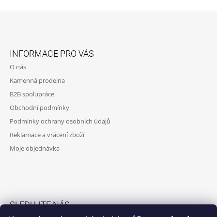
Z
Á
INFORMACE PRO VÁS
P
O nás
A
Kamenná prodejna
T
B2B spolupráce
Í
Obchodní podmínky
Podmínky ochrany osobních údajů
Reklamace a vrácení zboží
Moje objednávka
SLEDUJTE NÁS