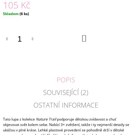
105 Kč
J
E
Měrná
Skladem
(6 ks)
M
cena:
E
DŘEVĚNÁ
DO
KOŠÍKU
SKLUZAVKA
+
6
AUTÍČEK
|
ECO
TOYS
POPIS
399
Kč
SOUVISEJÍCÍ (2)
OSTATNÍ INFORMACE
Tato lupa z kolekce
Nature Trail
podporuje dětskou zvídavost a chuť
objevovat svět kolem sebe. Nabízí 3× zvětšení, takže i ty nejmenší detaily se
ukážou v plné kráse. Lehké plastové provedení se pohodlně drží v dětské