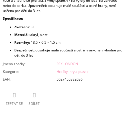
ruce a snadno se přenáší. Skvělý společník na výlety do lesa, na zahradu
nebo do parku. Upozornění: obsahuje malé součásti a ostré hrany, není
určena pro děti do 3 let.
Specifikace:
Zvětšení:
3×
Materiál:
akryl, plast
Rozměry:
13,5 × 6,5 × 1,5 cm
Bezpečnost:
obsahuje malé součásti a ostré hrany; není vhodné pro
děti do 3 let
Jméno značky
:
REX LONDON
Kategorie
:
Hračky, hry a puzzle
EAN
:
5027455382036
ZEPTAT SE
SDÍLET