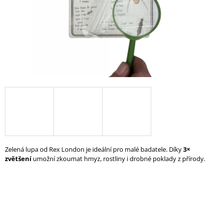
A
J
Í
T
?
HLEDAT
Zelená lupa od Rex London je ideální pro malé badatele. Díky
3×
D
zvětšení
umožní zkoumat hmyz, rostliny i drobné poklady z přírody.
O
P
O
R
U
Č
U